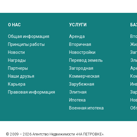
О НАС
УСЛУГИ
БА
Общая информация
Аренда
Вт
Принципы работы
Вторичная
Жи
Новости
Новостройки
За
Награды
Перевод земель
Эл
Партнеры
Загородная
Ар
Наши друзья
Коммерческая
Ко
Карьера
Зарубежная
Ин
Правовая информация
Элитная
За
Ипотека
Но
Военная ипотека
Об
© 2009 – 2026 Агентство Недвижимости «НА ПЕТРОВКЕ».