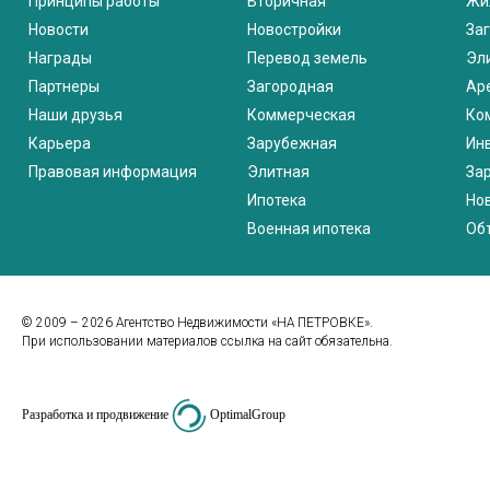
Принципы работы
Вторичная
Жи
Новости
Новостройки
За
Награды
Перевод земель
Эл
Партнеры
Загородная
Ар
Наши друзья
Коммерческая
Ко
Карьера
Зарубежная
Ин
Правовая информация
Элитная
За
Ипотека
Но
Военная ипотека
Об
© 2009 – 2026 Агентство Недвижимости «НА ПЕТРОВКЕ».
При использовании материалов ссылка на сайт обязательна.
Разработка и продвижение
OptimalGroup