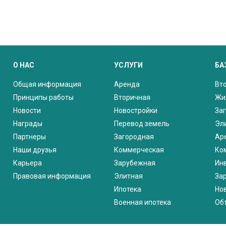
О НАС
УСЛУГИ
БА
Общая информация
Аренда
Вт
Принципы работы
Вторичная
Жи
Новости
Новостройки
За
Награды
Перевод земель
Эл
Партнеры
Загородная
Ар
Наши друзья
Коммерческая
Ко
Карьера
Зарубежная
Ин
Правовая информация
Элитная
За
Ипотека
Но
Военная ипотека
Об