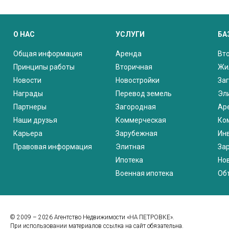
О НАС
УСЛУГИ
БА
Общая информация
Аренда
Вт
Принципы работы
Вторичная
Жи
Новости
Новостройки
За
Награды
Перевод земель
Эл
Партнеры
Загородная
Ар
Наши друзья
Коммерческая
Ко
Карьера
Зарубежная
Ин
Правовая информация
Элитная
За
Ипотека
Но
Военная ипотека
Об
© 2009 – 2026 Агентство Недвижимости «НА ПЕТРОВКЕ».
При использовании материалов ссылка на сайт обязательна.