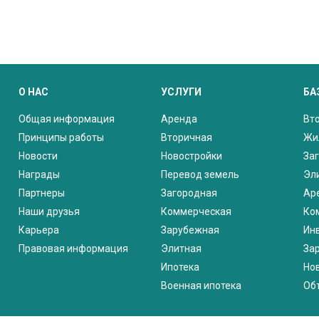
О НАС
УСЛУГИ
БА
Общая информация
Аренда
Вт
Принципы работы
Вторичная
Жи
Новости
Новостройки
За
Награды
Перевод земель
Эл
Партнеры
Загородная
Ар
Наши друзья
Коммерческая
Ко
Карьера
Зарубежная
Ин
Правовая информация
Элитная
За
Ипотека
Но
Военная ипотека
Об