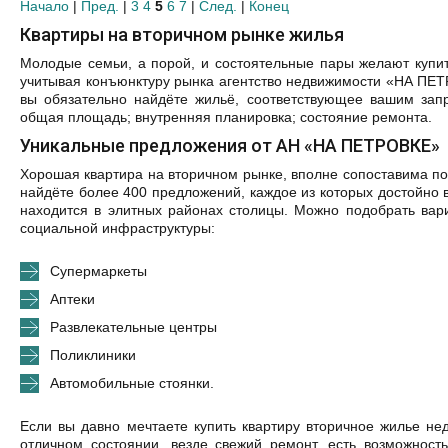
Начало
|
Пред.
|
3
4
5
6
7
|
След.
|
Конец
Квартиры на вторичном рынке жилья
Молодые семьи, а порой, и состоятельные пары желают купить
учитывая конъюнктуру рынка агентство недвижимости «НА ПЕТ
вы обязательно найдёте жильё, соответствующее вашим зап
общая площадь; внутренняя планировка; состояние ремонта.
Уникальные предложения от АН «НА ПЕТРОВКЕ»
Хорошая квартира на вторичном рынке, вполне сопоставима по
найдёте более 400 предложений, каждое из которых достойно 
находится в элитных районах столицы. Можно подобрать вар
социальной инфраструктуры:
Супермаркеты
Аптеки
Развлекательные центры
Поликлиники
Автомобильные стоянки.
Если вы давно мечтаете купить квартиру вторичное жилье не
отличном состоянии, везде свежий ремонт, есть возможност