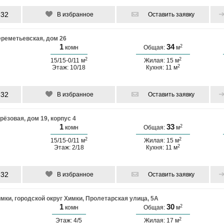
-32
В избранное
Оставить заявку
ереметьевская, дом 26
1
34
2
комн
Общая:
м
2
2
15/15-0/11 м
Жилая: 15 м
2
Этаж: 10/18
Кухня: 11 м
-32
В избранное
Оставить заявку
рёзовая, дом 19, корпус 4
1
33
2
комн
Общая:
м
2
2
15/15-0/11 м
Жилая: 15 м
2
Этаж: 2/18
Кухня: 11 м
-32
В избранное
Оставить заявку
мки, городской округ Химки, Пролетарская улица, 5А
1
30
2
комн
Общая:
м
2
Этаж: 4/5
Жилая: 17 м