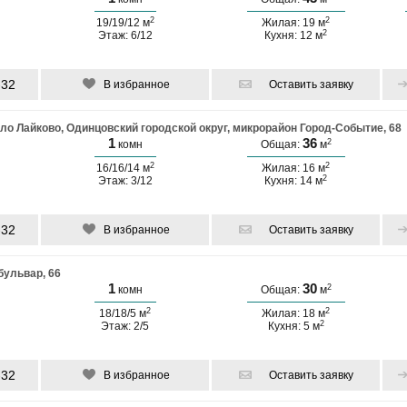
2
2
19/19/12 м
Жилая: 19 м
2
Этаж: 6/12
Кухня: 12 м
-32
В избранное
Оставить заявку
ло Лайково, Одинцовский городской округ, микрорайон Город-Событие, 68
1
36
2
комн
Общая:
м
2
2
16/16/14 м
Жилая: 16 м
2
Этаж: 3/12
Кухня: 14 м
-32
В избранное
Оставить заявку
бульвар, 66
1
30
2
комн
Общая:
м
2
2
18/18/5 м
Жилая: 18 м
2
Этаж: 2/5
Кухня: 5 м
-32
В избранное
Оставить заявку