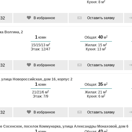
2
Кухня: 8 м
-32
В избранное
Оставить заявку
а Волгина, 2
1
40
2
комн
Общая:
м
2
2
15/15/13 м
Жилая: 15 м
2
Этаж: 12/47
Кухня: 13 м
-32
В избранное
Оставить заявку
 улица Новороссийская, дом 16, корпус 2
1
35
2
комн
Общая:
м
2
2
21/21/6 м
Жилая: 21 м
2
Этаж: 7/9
Кухня: 6 м
-32
В избранное
Оставить заявку
ие Сосенское, поселок Коммунарка, улица Александры Монаховой, дом 6
1
43
2
комн
Общая:
м