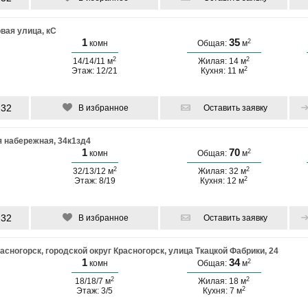
вая улица, кС
1
35
2
комн
Общая:
м
2
2
14/14/11 м
Жилая: 14 м
2
Этаж: 12/21
Кухня: 11 м
-32
В избранное
Оставить заявку
 набережная, 34к1зд4
1
70
2
комн
Общая:
м
2
2
32/13/12 м
Жилая: 32 м
2
Этаж: 8/19
Кухня: 12 м
-32
В избранное
Оставить заявку
асногорск, городской округ Красногорск, улица Ткацкой Фабрики, 24
1
34
2
комн
Общая:
м
2
2
18/18/7 м
Жилая: 18 м
2
Этаж: 3/5
Кухня: 7 м