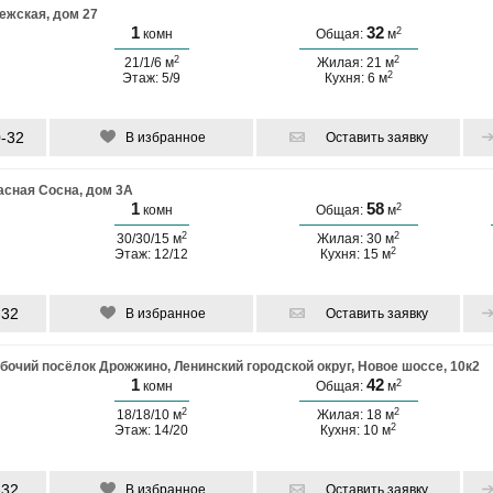
ежская, дом 27
1
32
2
комн
Общая:
м
2
2
21/1/6 м
Жилая: 21 м
2
Этаж: 5/9
Кухня: 6 м
0-32
В избранное
Оставить заявку
асная Сосна, дом 3А
1
58
2
комн
Общая:
м
2
2
30/30/15 м
Жилая: 30 м
2
Этаж: 12/12
Кухня: 15 м
-32
В избранное
Оставить заявку
бочий посёлок Дрожжино, Ленинский городской округ, Новое шоссе, 10к2
1
42
2
комн
Общая:
м
2
2
18/18/10 м
Жилая: 18 м
2
Этаж: 14/20
Кухня: 10 м
-32
В избранное
Оставить заявку