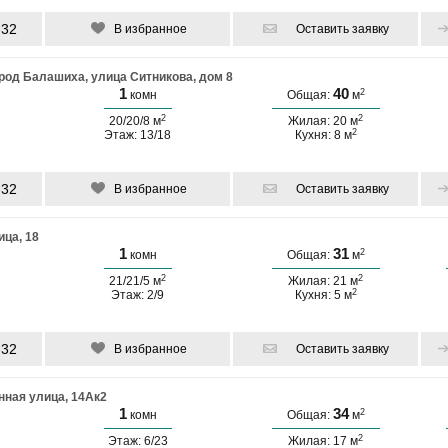
-32
В избранное
Оставить заявку
род Балашиха, улица Ситникова, дом 8
1
40
2
комн
Общая:
м
2
2
20/20/8 м
Жилая: 20 м
2
Этаж: 13/18
Кухня: 8 м
-32
В избранное
Оставить заявку
ца, 18
1
31
2
комн
Общая:
м
2
2
21/21/5 м
Жилая: 21 м
2
Этаж: 2/9
Кухня: 5 м
-32
В избранное
Оставить заявку
нная улица, 14Ак2
1
34
2
комн
Общая:
м
2
Этаж: 6/23
Жилая: 17 м