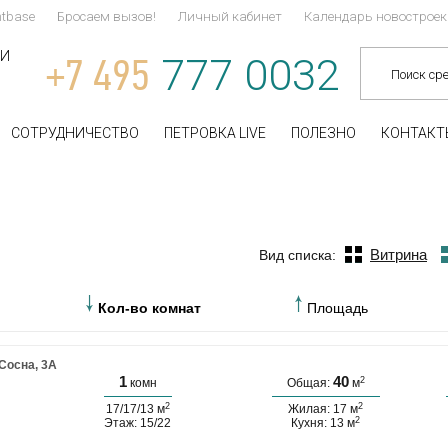
tbase
Бросаем вызов!
Личный кабинет
Календарь новостроек
ТИ
+7 495
777 0032
СОТРУДНИЧЕСТВО
ПЕТРОВКА LIVE
ПОЛЕЗНО
КОНТАКТ
Витрина
Вид списка:
Кол-во комнат
Площадь
Сосна, 3А
1
40
2
комн
Общая:
м
2
2
17/17/13 м
Жилая: 17 м
2
Этаж: 15/22
Кухня: 13 м