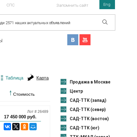
Eng
СПС
Запомнить сайт
Ы
Таблица
Карта
Продажа в Москве
Центр
Стоимость
САД-ТТК (запад)
САД-ТТК (север)
Лот # 26489
17 450 000
руб.
САД-ТТК (восток)
САД-ТТК (юг)