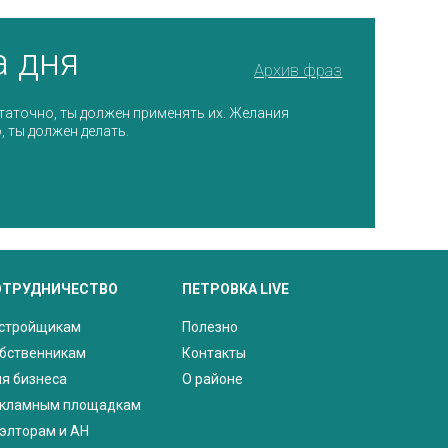
а дня
Архив фраз
таточно, ты должен применять их. Желания
, ты должен делать.
ОТРУДНИЧЕСТВО
ПЕТРОВКА LIVE
стройщикам
Полезно
бственникам
Контакты
я бизнеса
О районе
кламным площадкам
элторам и АН