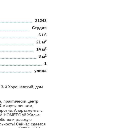
21243
Студия
6 / 6
2
21 м
2
14 м
2
3 м
1
улица
д 3-й Хорошёвский, дом
, практически центр
 4 минуты пешком,
против. Апартаменты с
М НОМЕРОМ! Жилье
обство и высокую
ьность! Сейчас сдается