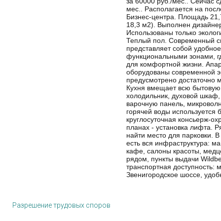
за 60000 руб./мес.. Сейчас с
мес.. Располагается на пос
Бизнес-центра. Площадь 21,
18,3 м2). Выполнен дизайне
Использованы только эколо
Теплый пол. Современный св
представляет собой удобное
функциональными зонами, г
для комфортной жизни. Апа
оборудованы современной э
предусмотрено достаточно м
Кухня вмещает всю бытовую 
холодильник, духовой шкаф
варочную панель, микроволн
горячей воды используется 
круглосуточная консьерж-ох
планах - установка лифта. 
найти место для парковки. В
есть вся инфраструктура: ма
кафе, салоны красоты, медц
рядом, пункты выдачи Wildbe
транспортная доступность: м
Звенигородское шоссе, удоб
Разрешение трудовых споров