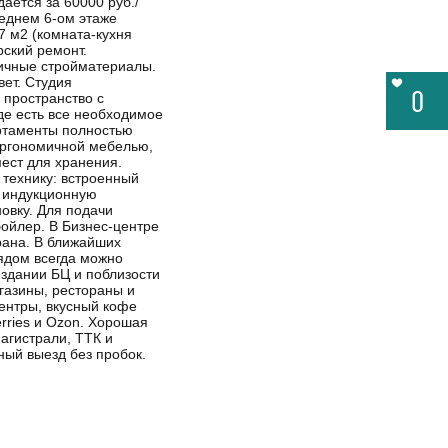
дается за 60000 руб./
леднем 6-ом этаже
7 м2 (комната-кухня
рский ремонт.
гичные стройматериалы.
ет. Студия
0
 пространство с
де есть все необходимое
ртаменты полностью
ргономичной мебелью,
ест для хранения.
технику: встроенный
, индукционную
овку. Для подачи
бойлер. В Бизнес-центре
рана. В ближайших
Рядом всегда можно
 здании БЦ и поблизости
газины, рестораны и
ентры, вкусный кофе
rries и Ozon. Хорошая
агистрали, ТТК и
ный выезд без пробок.