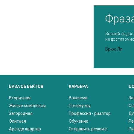
Фраз
Знаний не дос
не достаточно
Брюс Ли
БАЗА ОБЪЕКТОВ
КАРЬЕРА
С
Вторичная
Вакансии
За
Жилые комплексы
Почему мы
Со
Загородная
Профессия - риэлтор
Дл
Элитная
Обучение
Ре
Аренда квартир
Отправить резюме
Ри