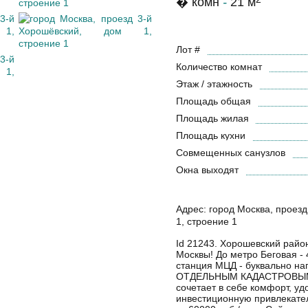
� комн
-
21 м
Лот #
Количество комнат
Этаж / этажность
Площадь общая
Площадь жилая
Площадь кухни
Совмещенных санузлов
Окна выходят
Адрес: город Москва, проез
1, строение 1
Id 21243. Хорошевский район
Москвы! До метро Беговая -
станция МЦД - буквально на
ОТДЕЛЬНЫМ КАДАСТРОВЫ
сочетает в себе комфорт, уд
инвестиционную привлекател