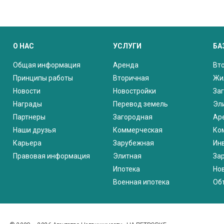
О НАС
УСЛУГИ
БА
Общая информация
Аренда
Вт
Принципы работы
Вторичная
Жи
Новости
Новостройки
За
Награды
Перевод земель
Эл
Партнеры
Загородная
Ар
Наши друзья
Коммерческая
Ко
Карьера
Зарубежная
Ин
Правовая информация
Элитная
За
Ипотека
Но
Военная ипотека
Об