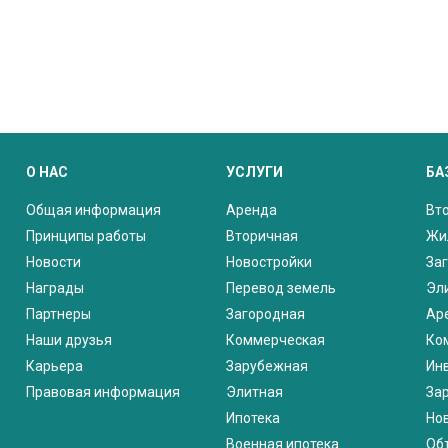
О НАС
УСЛУГИ
БА
Общая информация
Аренда
Вт
Принципы работы
Вторичная
Жи
Новости
Новостройки
За
Награды
Перевод земель
Эл
Партнеры
Загородная
Ар
Наши друзья
Коммерческая
Ко
Карьера
Зарубежная
Ин
Правовая информация
Элитная
За
Ипотека
Но
Военная ипотека
Об