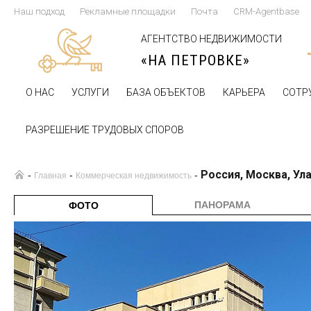
Наш подход
Рекламные площадки
Почта
CRM-Agentbase
АГЕНТСТВО НЕДВИЖИМОСТИ
«НА ПЕТРОВКЕ»
О НАС
УСЛУГИ
БАЗА ОБЪЕКТОВ
КАРЬЕРА
СОТР
РАЗРЕШЕНИЕ ТРУДОВЫХ СПОРОВ
Россия, Москва, Ул
-
-
-
Главная
Коммерческая недвижимость
ПАНОРАМА
ФОТО