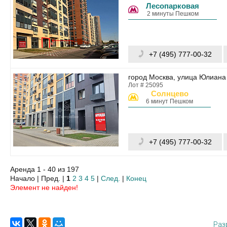
Лесопарковая
2 минуты Пешком
+7 (495) 777-00-32
город Москва, улица Юлиана 
Лот # 25095
Солнцево
6 минут Пешком
+7 (495) 777-00-32
Аренда 1 - 40 из 197
Начало | Пред. |
1
2
3
4
5
|
След.
|
Конец
Элемент не найден!
Раз